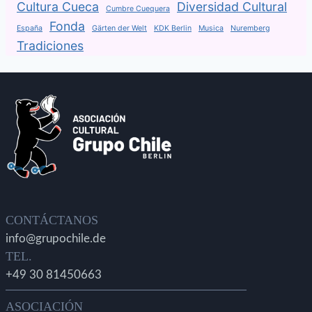
Cultura Cueca
Diversidad Cultural
Cumbre Cuequera
Fonda
España
Gärten der Welt
KDK Berlin
Musica
Nuremberg
Tradiciones
CONTÁCTANOS
info@grupochile.de
TEL.
+49 30 81450663
ASOCIACIÓN