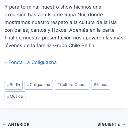
Y para terminar nuestro show hicimos una
excursión hasta la Isla de Rapa Nui, donde
mostramos nuestro respeto a la cultura de la isla
con bailes, cantos y Hokos. Además en la parte
final de nuestra presentación nos apoyaron las más
jóvenes de la familia Grupo Chile Berlin.
– Fonda La Coliguacha
Etiquetas
#
Berlin
#
Coliguacha
#
Cultura Cueca
#
Fonda
de
#
Musica
la
entrada:
Navegación
ANTERIOR
SIGUIENTE